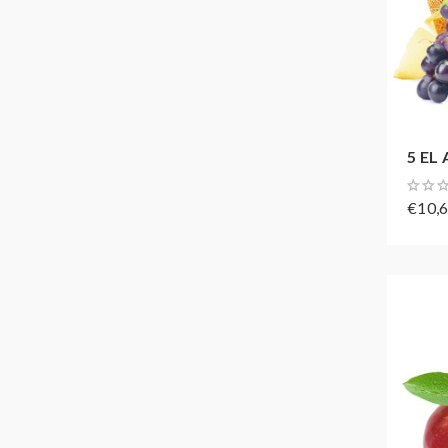
5 EL 
€10,