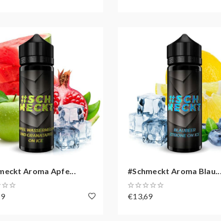
meckt Aroma Apfe...
#Schmeckt Aroma Blau..
69
€13,69