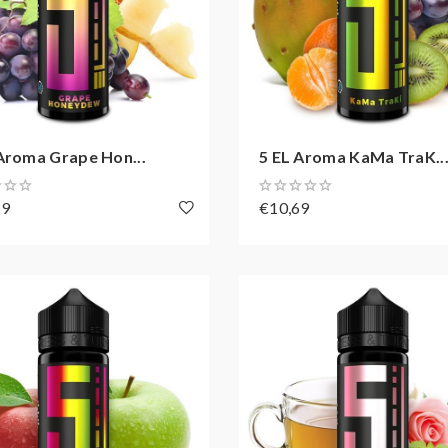
Aroma Grape Hon...
5 EL Aroma KaMa TraK..
69
€10,69