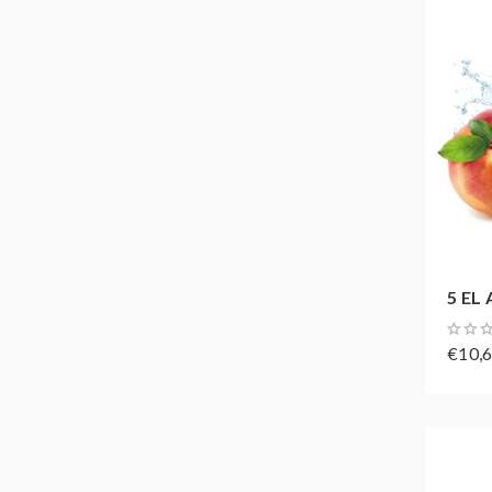
5 EL 
€10,