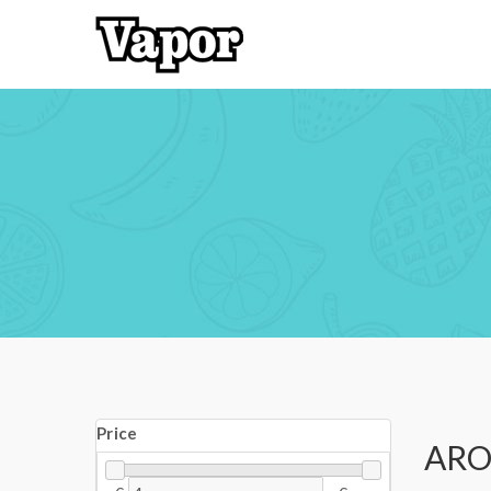
Price
AR