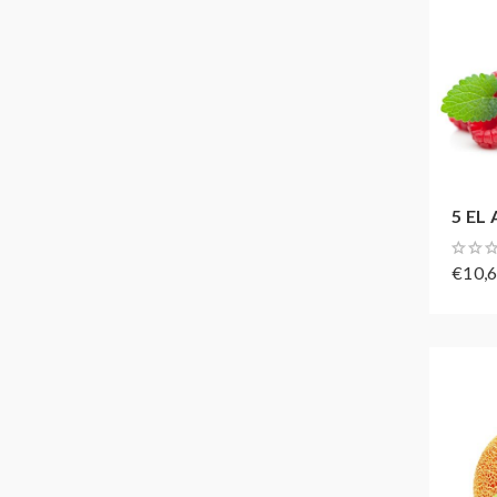
5 EL 
€10,