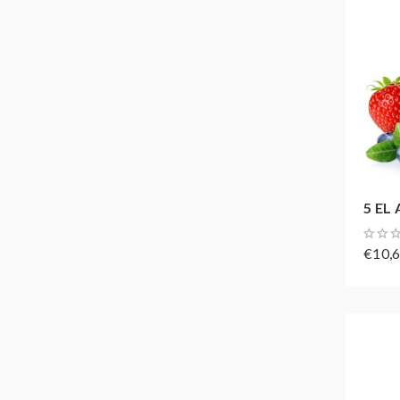
5 EL 
€10,