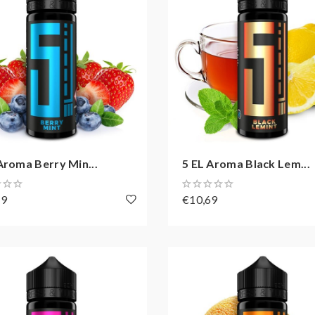
Aroma Berry Min...
5 EL Aroma Black Lem...
69
€10,69