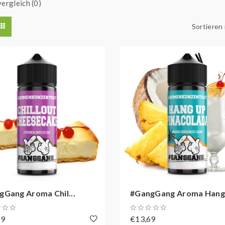
ergleich (0)
Sortieren
gGang Aroma Chil...
#GangGang Aroma Hang.
69
€13,69