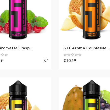
Aroma Deli Rasp...
5 EL Aroma Double Me...
69
€10,69