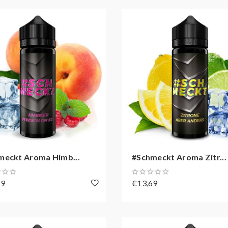
meckt Aroma Himb...
#Schmeckt Aroma Zitr...
69
€13,69