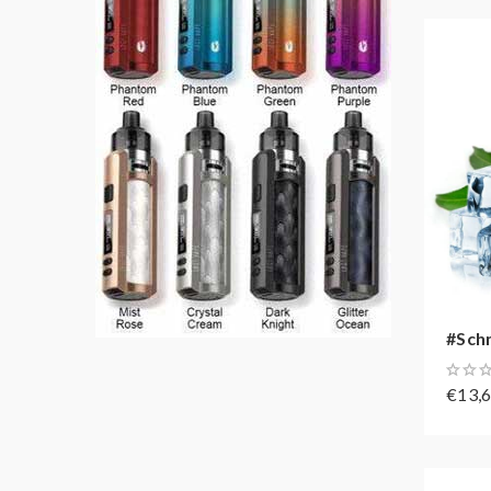
#Sch
€13,