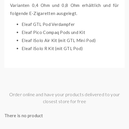
Varianten 0,4 Ohm und 0,8 Ohm erhältlich und für
folgende E-Zigaretten
ausgelegt.
Eleaf GTL Pod Verdampfer
Eleaf Pico Compaq Pods und Kit
Eleaf iSolo Air Kit (mit GTL Mini Pod)
Eleaf iSolo R Kit (mit GTL Pod)
Lieferumfang
:
5x Eleaf GTL Coils mit 0,4 Ohm oder 0,8 Ohm
0,4 Ohm, 0,8 Ohm
Widerstand
Order online and have your products delivered to your
closest store for free
There is no product