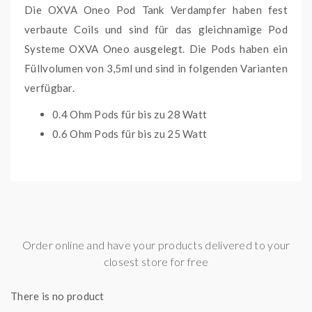
Die OXVA Oneo Pod Tank Verdampfer haben fest
verbaute Coils und sind für das gleichnamige Pod
Systeme OXVA Oneo ausgelegt. Die Pods haben ein
Füllvolumen von 3,5ml und sind in folgenden Varianten
verfügbar.
0.4 Ohm Pods für bis zu 28 Watt
0.6 Ohm Pods für bis zu 25 Watt
0.8 Ohm Pods für bis zu 16 Watt
Lieferumfang:
3er-Packung OXVA ONEO Pods
Order online and have your products delivered to your
0,6 Ohm, 0,4 Ohm, 0,8 Ohm
closest store for free
Widerstand
There is no product