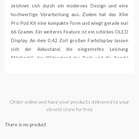
zeichnet sich durch ein modernes Design und eine
hochwertige Verarbeitung aus. Zudem hat das Xlim
Pro Pod Kit eine kompakte Form und wiegt gerade mal
66 Gramm. Ein weiteres Feature ist ein schickes OLED
Display. An dem 0,42 Zoll großen Farbdisplay lassen
sich der Akkustand, die eingestellte Leistung
(Wattzahl), der Widerstand des Pods und die Anzahl
der Züge ablesen.
ZUGAUTOMATIK &
TASTENSPERRE
Order online and have your products delivered to your
Die Xlim Pro ist mit einer Zugautomatik ausgestattet.
closest store for free
Die Zugautomatik macht das Dampfen deutlich
bequemer, da das Betätigen der Feuertaste nicht mehr
There is no product
notwendig ist. Die Dampfentwicklung erfolgt
automatisch durch den Zug. Die Xlim Pro verfügt